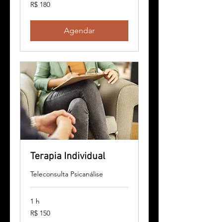
180
R$ 180
Reais
brasileiros
Agendar
Terapia Individual
Teleconsulta Psicanálise
1 h
150
R$ 150
Reais
brasileiros