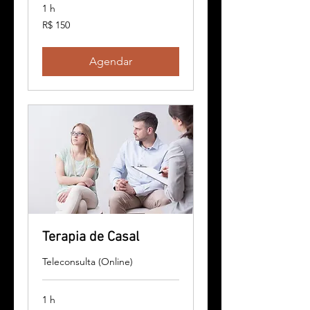
1 h
150
R$ 150
Reais
brasileiros
Agendar
Terapia de Casal
Teleconsulta (Online)
1 h