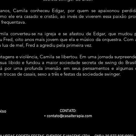
anos, Camila conheceu Edgar, por quem se apaixonou perdida
mo ele era casado e cristão, ao invés de viverem essa paixão pro
 frequentava.
ila converteu-se na igreja e se afastou de Edgar, que mudou
ceu Fred, oito anos mais jovem que ela e músico da orquestra. Co
a lua de mel, Fred a agrediu pela primeira vez.
tagens e violência, Camila se libertou. Em uma jornada surpreend
 sua libido e fundou a maior sociedade secreta de swing do Bras
ará por uma profunda imersão em seus pensamentos e algumas d
 trocas de casais, sexo a três e festas da sociedade swinger.
CONTATO:
olso
•
contato@casalterapia.com