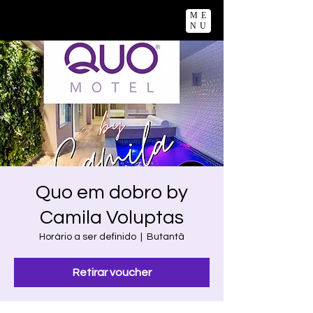
ME
NU
Quo em dobro by
Camila Voluptas
Horário a ser definido
  |  
Butantã
Retirar voucher