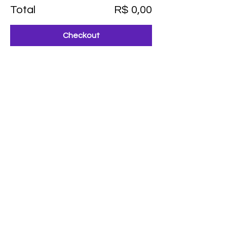
Total
R$ 0,00
Checkout
Compartilhe esse evento
CONTATO:
•
contato@casalterapia.com
PRAZO DE ENTREGA
15 dias úteis da data da compra