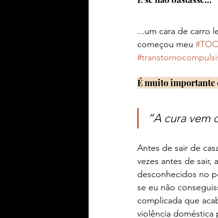
...um cara de carro 
começou meu 
#TO
#transtornocompulsi
É muito importante e
“
A cura vem d
Antes de sair de cas
vezes antes de sair,
desconhecidos no po
se eu não conseguisse
complicada que acab
violência doméstica p