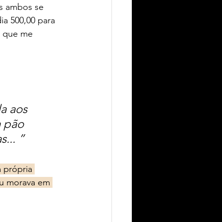
s ambos se 
a 500,00 para 
o que me 
a aos 
 pão 
... 
” 
 própria 
eu morava em 