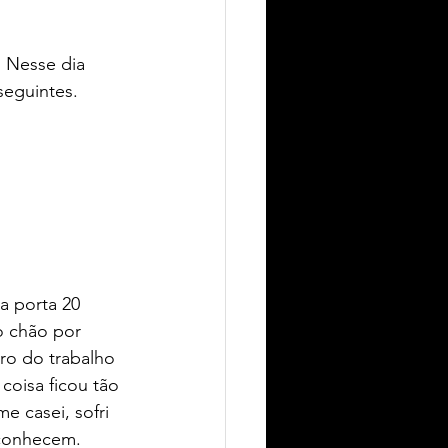
. Nesse dia 
seguintes.  
a porta 20 
o chão por 
ro do trabalho 
coisa ficou tão 
 casei, sofri 
s conhecem.