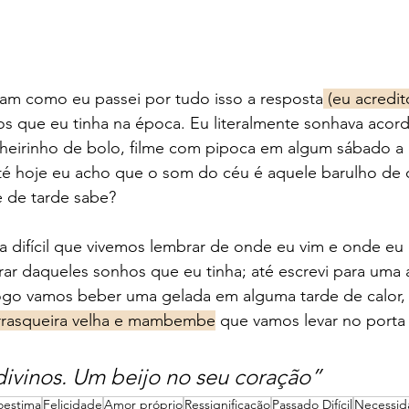
m como eu passei por tudo isso a resposta
 (eu acredit
s que eu tinha na época. Eu literalmente sonhava acord
heirinho de bolo, filme com pipoca em algum sábado a n
até hoje eu acho que o som do céu é aquele barulho de c
 de tarde sabe?
 difícil que vivemos lembrar de onde eu vim e onde eu 
rar daqueles sonhos que eu tinha; até escrevi para uma
ogo vamos beber uma gelada em alguma tarde de calor, r
rasqueira velha e mambembe
 que vamos levar no porta 
ivinos. Um beijo no seu coração
”
oestima
Felicidade
Amor próprio
Ressignificação
Passado Difícil
Necessid