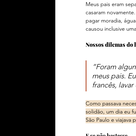
Meus pais eram sepa
casaram novamente. 
pagar moradia, água
causou inclusive uma
Nossos dilemas do 
“
Foram alguns
meus pais. E
francês, lavar
Como passava necess
solidão, um dia eu f
São Paulo e viajava p
E se não bastasse...