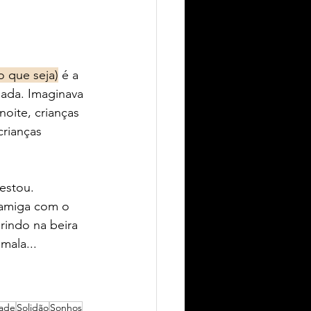
o que seja)
 é a 
ada. Imaginava 
oite, crianças 
rianças 
estou. 
 amiga com o 
indo na beira 
mala...
ade
Solidão
Sonhos