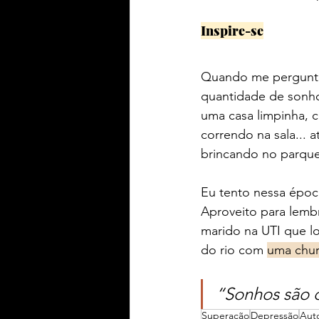
Inspire-se
Quando me pergunta
quantidade de sonho
uma casa limpinha, c
correndo na sala... 
brincando no parque
Eu tento nessa época
Aproveito para lemb
marido na UTI que l
do rio com 
uma chur
“
Sonhos são d
Superação
Depressão
Aut