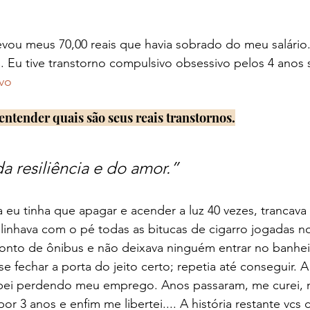
levou meus 70,00 reais que havia sobrado do meu salário
C
. Eu tive transtorno compulsivo obsessivo pelos 4 anos 
vo
ntender quais são seus reais transtornos.
a resiliência e do amor
.”
a eu tinha que apagar e acender a luz 40 vezes, trancava 
 alinhava com o pé todas as bitucas de cigarro jogadas n
nto de ônibus e não deixava ninguém entrar no banhei
 fechar a porta do jeito certo; repetia até conseguir. A 
ei perdendo meu emprego. Anos passaram, me curei, me
or 3 anos e enfim me libertei.... A história restante vc