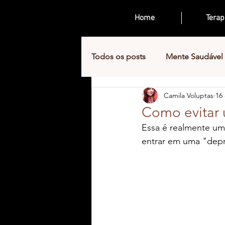
Home
Terap
Todos os posts
Mente Saudável
Camila Voluptas
16
Fidelidade
Como evitar
Essa é realmente um
entrar em uma "deprê